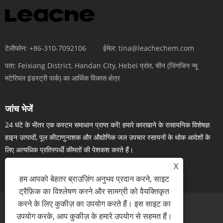
टेलीफोन:
+86-310-7092106
ईमेल:
tina@leachechem.com
पता:
Feixiang District, Handan City, Hebei प्रांत, चीन (जिंगजिन न्यू
मटेरियल इंडस्ट्री पार्क) का आर्थिक विकास क्षेत्र
जांच भेजें
24 घंटे के भीतर एक कस्टम समाधान प्राप्त करें! हमारे कारखाने के रासायनिक विशेषज्ञ
हाइन उत्पादों, पूल कीटाणुनाशक और औद्योगिक जल उपचार रसायनों के थोक आदेशों के
लिए अत्यधिक प्रतिस्पर्धी कीमतों की पेशकश करते हैं।
X
अब पूछताछ करें
हम आपको बेहतर ब्राउज़िंग अनुभव प्रदान करने, साइट
ट्रैफ़िक का विश्लेषण करने और सामग्री को वैयक्तिकृत
करने के लिए कुकीज़ का उपयोग करते हैं। इस साइट का
उपयोग करके, आप कुकीज़ के हमारे उपयोग से सहमत हैं।
Links
Sitemap
RSS
XML
गोपनीयता नीति